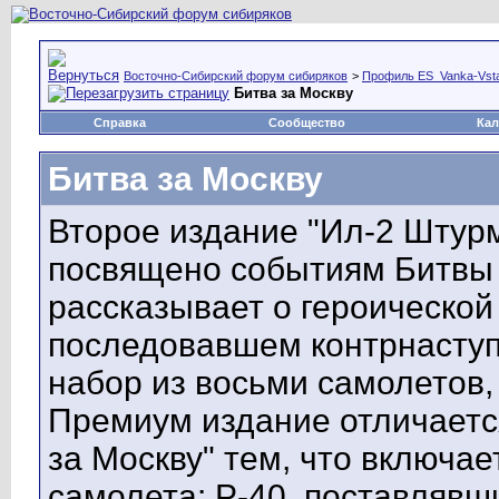
Восточно-Сибирский форум сибиряков
>
Профиль ES_Vanka-Vst
Битва за Москву
Справка
Сообщество
Кал
Битва за Москву
Второе издание "Ил-2 Штурм
посвящено событиям Битвы 
рассказывает о героической
последовавшем контрнаступ
набор из восьми самолетов,
Премиум издание отличается
за Москву" тем, что включае
самолета: P-40, поставляв