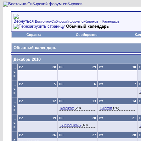
Восточно-Сибирский форум сибиряков
>
Календарь
Обычный календарь
Справка
Сообщество
Кал
Обычный календарь
Декабрь 2010
Вс
28
Пн
29
Вт
30
>
>
>
Вс
5
Пн
6
Вт
7
>
>
>
Вс
12
Пн
13
Вт
14
>
>
korolkoff
(29)
Gromm
(26)
>
Вс
19
Пн
20
Вт
21
>
>
BurundukWS
(40)
>
Вс
26
Пн
27
Вт
28
>