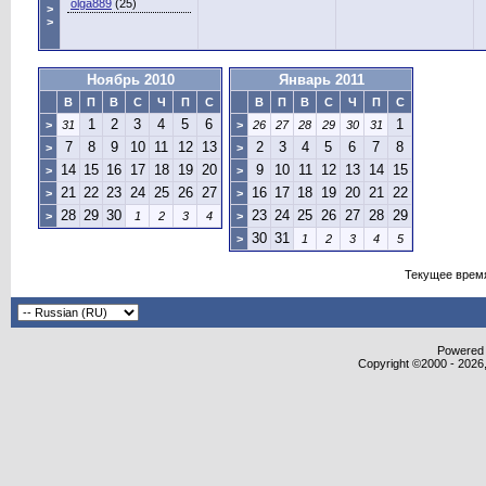
olga889
(25)
>
>
Ноябрь 2010
Январь 2011
В
П
В
С
Ч
П
С
В
П
В
С
Ч
П
С
1
2
3
4
5
6
1
>
31
>
26
27
28
29
30
31
7
8
9
10
11
12
13
2
3
4
5
6
7
8
>
>
14
15
16
17
18
19
20
9
10
11
12
13
14
15
>
>
21
22
23
24
25
26
27
16
17
18
19
20
21
22
>
>
28
29
30
23
24
25
26
27
28
29
>
1
2
3
4
>
30
31
>
1
2
3
4
5
Текущее врем
Powered b
Copyright ©2000 - 2026,