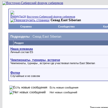
Восточно-Сибирский форум сибиряков
Сквад East Siberian
Справка
Сообщество
Кал
Подразделы
: Сквад East Siberian
Раздел
Наша команда
Личный состав ES
Чемпионаты, турниры, встречи
Чемпионаты, турниры , встречи где участвовал пилоты East Siberian
Фотки
Случайные и не совсем
Есть новые сообщения
Нет новых сообщений
Текущее врем