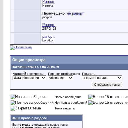
Рапорт
Nemetz
Перемещено:
не рапорт
pingvin
Рапорт.
ZERO_13
рапорт.
korolkoff
Опции просмотра
Показаны темы с 1 по 20 из 29
Критерий сортировки
Порядок отображения
Показать
Новые сообщения
Нет новых сообщений
Тема закрыта
Ваши права в разделе
Вы
не можете
создавать новые темы