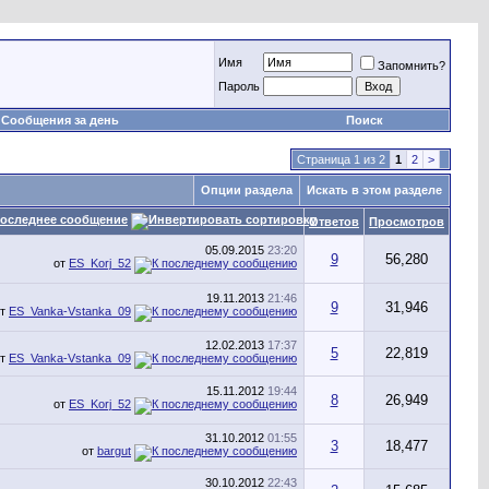
Имя
Запомнить?
Пароль
Сообщения за день
Поиск
Страница 1 из 2
1
2
>
Опции раздела
Искать в этом разделе
оследнее сообщение
Ответов
Просмотров
05.09.2015
23:20
9
56,280
от
ES_Korj_52
19.11.2013
21:46
9
31,946
от
ES_Vanka-Vstanka_09
12.02.2013
17:37
5
22,819
от
ES_Vanka-Vstanka_09
15.11.2012
19:44
8
26,949
от
ES_Korj_52
31.10.2012
01:55
3
18,477
от
bargut
30.10.2012
22:43