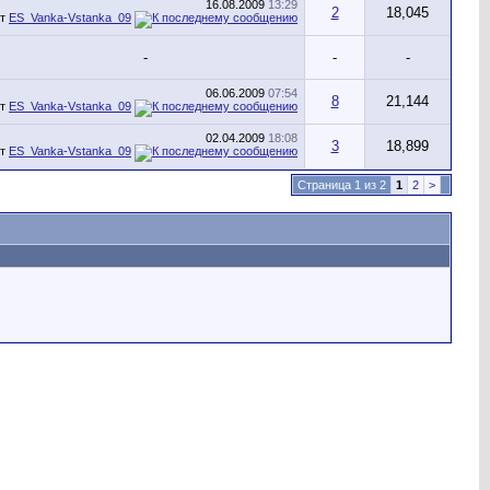
16.08.2009
13:29
2
18,045
от
ES_Vanka-Vstanka_09
-
-
-
06.06.2009
07:54
8
21,144
от
ES_Vanka-Vstanka_09
02.04.2009
18:08
3
18,899
от
ES_Vanka-Vstanka_09
Страница 1 из 2
1
2
>