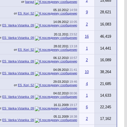
2
15,685
от
bargut
05.10.2012
14:59
9
28,621
от
ES_Korj_52
14.09.2012
10:05
2
16,083
от
ES_Vanka-Vstanka_09
20.11.2011
23:52
16
46,419
от
ES_Vanka-Vstanka_09
28.02.2011
13:18
1
14,441
от
ES_Korj_52
06.12.2010
10:57
2
16,089
от
ES_Vanka-Vstanka_09
04.09.2010
21:41
10
38,264
от
ES_Vanka-Vstanka_09
29.03.2010
19:46
4
21,685
от
ES_Korj_52
04.02.2010
00:06
1
14,633
от
ES_Vanka-Vstanka_09
16.11.2009
19:17
6
22,245
от
ES_Vanka-Vstanka_09
05.11.2009
18:38
2
17,162
от
ES_Vanka-Vstanka_09