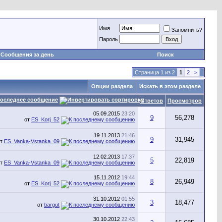
Имя
Запомнить?
Пароль
Сообщения за день
Поиск
Страница 1 из 2
1
2
>
Опции раздела
Искать в этом разделе
оследнее сообщение
Ответов
Просмотров
05.09.2015
23:20
9
56,278
от
ES_Korj_52
19.11.2013
21:46
9
31,945
от
ES_Vanka-Vstanka_09
12.02.2013
17:37
5
22,819
от
ES_Vanka-Vstanka_09
15.11.2012
19:44
8
26,949
от
ES_Korj_52
31.10.2012
01:55
3
18,477
от
bargut
30.10.2012
22:43