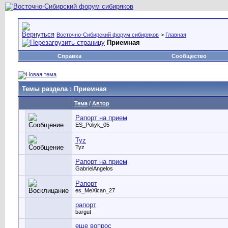
Восточно-Сибирский форум сибиряков
>
Главная
Приемная
Справка
Сообщество
Темы раздела
: Приемная
Тема
/
Автор
Рапорт на прием
ES_Poliyk_05
Tyz
Tyz
Рапорт на прием
GabrielAngelos
Рапорт
es_MeXican_27
рапорт
bargut
еще вопрос