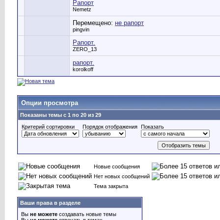
Рапорт
Nemetz
Перемещено:
не рапорт
pingvin
Рапорт.
ZERO_13
рапорт.
korolkoff
Опции просмотра
Показаны темы с 1 по 20 из 29
Критерий сортировки
Порядок отображения
Показать
Новые сообщения
Нет новых сообщений
Тема закрыта
Ваши права в разделе
Вы
не можете
создавать новые темы