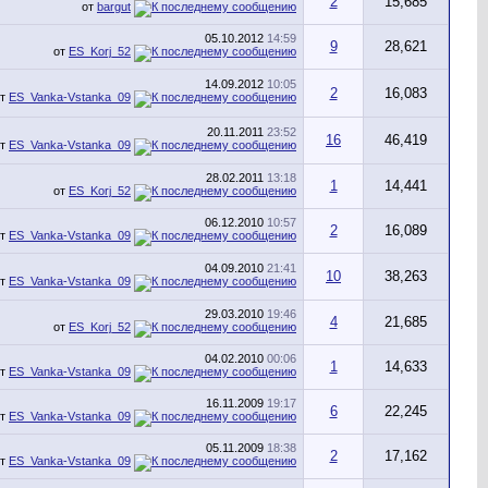
2
15,685
от
bargut
05.10.2012
14:59
9
28,621
от
ES_Korj_52
14.09.2012
10:05
2
16,083
от
ES_Vanka-Vstanka_09
20.11.2011
23:52
16
46,419
от
ES_Vanka-Vstanka_09
28.02.2011
13:18
1
14,441
от
ES_Korj_52
06.12.2010
10:57
2
16,089
от
ES_Vanka-Vstanka_09
04.09.2010
21:41
10
38,263
от
ES_Vanka-Vstanka_09
29.03.2010
19:46
4
21,685
от
ES_Korj_52
04.02.2010
00:06
1
14,633
от
ES_Vanka-Vstanka_09
16.11.2009
19:17
6
22,245
от
ES_Vanka-Vstanka_09
05.11.2009
18:38
2
17,162
от
ES_Vanka-Vstanka_09