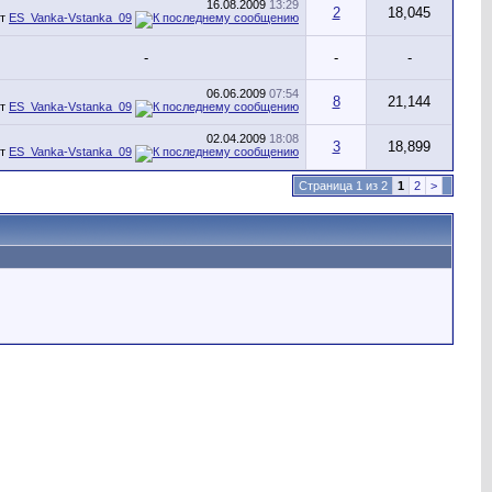
16.08.2009
13:29
2
18,045
от
ES_Vanka-Vstanka_09
-
-
-
06.06.2009
07:54
8
21,144
от
ES_Vanka-Vstanka_09
02.04.2009
18:08
3
18,899
от
ES_Vanka-Vstanka_09
Страница 1 из 2
1
2
>