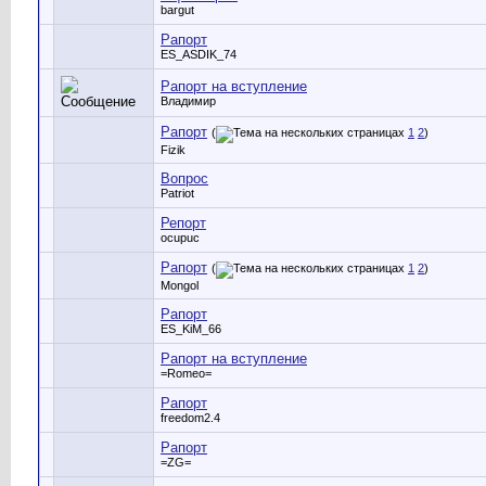
bargut
Рапорт
ES_ASDIK_74
Рапорт на вступление
Владимир
Рапорт
(
1
2
)
Fizik
Вопрос
Patriot
Репорт
ocupuc
Рапорт
(
1
2
)
Mongol
Рапорт
ES_KiM_66
Рапорт на вступление
=Romeo=
Рапорт
freedom2.4
Рапорт
=ZG=