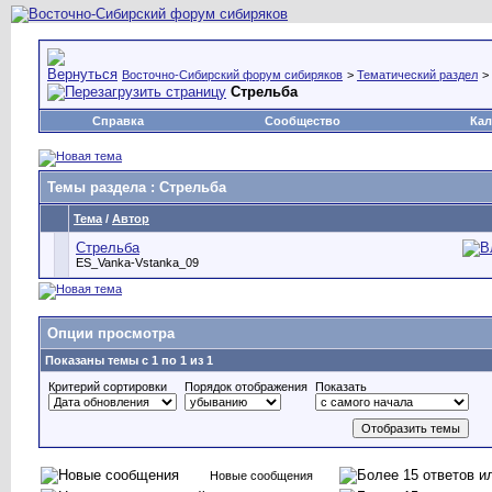
Восточно-Сибирский форум сибиряков
>
Тематический раздел
>
Стрельба
Справка
Сообщество
Кал
Темы раздела
: Стрельба
Тема
/
Автор
Стрельба
ES_Vanka-Vstanka_09
Опции просмотра
Показаны темы с 1 по 1 из 1
Критерий сортировки
Порядок отображения
Показать
Новые сообщения