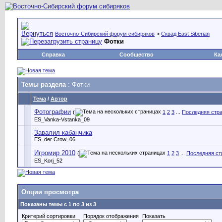
Восточно-Сибирский форум сибиряков
>
Сквад East Siberian
Фотки
Справка
Сообщество
Ка
Темы раздела
: Фотки
Тема
/
Автор
Фотографии
(
1
2
3
...
Последняя стр
ES_Vanka-Vstanka_09
Завалил кабанчика
ES_der Crow_06
Игромир 2010
(
1
2
3
...
Последняя ст
ES_Korj_52
Опции просмотра
Показаны темы с 1 по 3 из 3
Критерий сортировки
Порядок отображения
Показать