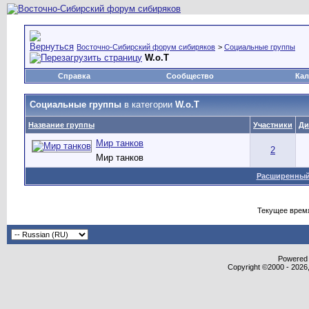
Восточно-Сибирский форум сибиряков
>
Социальные группы
W.o.T
Справка
Сообщество
Кал
Социальные группы
в категории
W.o.T
Название группы
Участники
Ди
Мир танков
2
Мир танков
Расширенный
Текущее врем
Powered b
Copyright ©2000 - 2026,