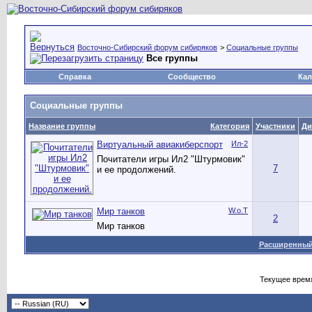
Восточно-Сибирский форум сибиряков
>
Социальные группы
Все группы
Справка
Сообщество
Кал
Социальные группы
Название группы
Категория
Участники
Ди
Виртуальный авиакиберспорт
Ил-2
Почитатели игры Ил2 "Штурмовик"
7
и ее продолжений.
Мир танков
W.o.T
2
Мир танков
Расширенный
Текущее врем