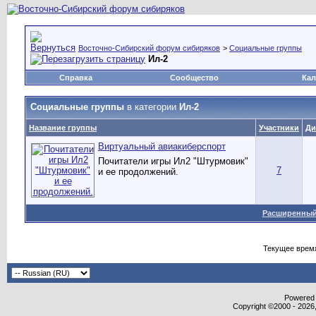
Восточно-Сибирский форум сибиряков
>
Социальные группы
Ил-2
Справка
Сообщество
Кал
Социальные группы
в категории
Ил-2
Название группы
Участники
Ди
Виртуальный авиакиберспорт
Почитатели игры Ил2 "Штурмовик"
7
и ее продолжений.
Расширенный
Текущее врем
Powered b
Copyright ©2000 - 2026,