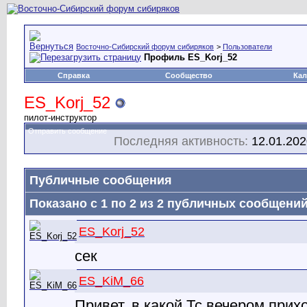
Восточно-Сибирский форум сибиряков
>
Пользователи
Профиль ES_Korj_52
Справка
Сообщество
Кал
ES_Korj_52
пилот-инструктор
Отправить сообщение
Последняя активность:
12.01.20
Публичные сообщения
Показано с 1 по
2
из
2
публичных сообщени
ES_Korj_52
сек
ES_KiM_66
Привет, в какой Тс вечером прих