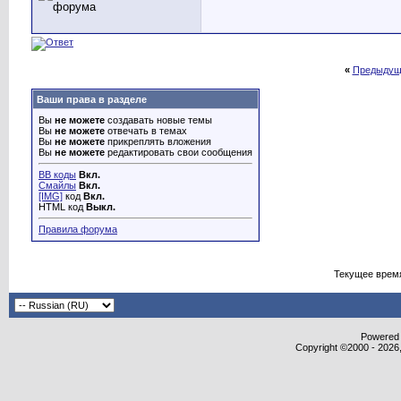
«
Предыдущ
Ваши права в разделе
Вы
не можете
создавать новые темы
Вы
не можете
отвечать в темах
Вы
не можете
прикреплять вложения
Вы
не можете
редактировать свои сообщения
BB коды
Вкл.
Смайлы
Вкл.
[IMG]
код
Вкл.
HTML код
Выкл.
Правила форума
Текущее врем
Powered b
Copyright ©2000 - 2026,