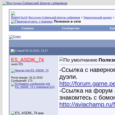
Восточно-Сибирский форум сибиряков
>
Тематический раздел
>
Полезное в сети
Справка
Сообщество
Кал
06.10.2012, 13:27
ES_ASDIK_74
Полезн
пилот ES
-Ссылка с наверно
дуэли.
Регистрация: 16.11.2010
Сообщений: 173
http://forum.game.p
-Ccылка на форум 
знакомтесь с бомо
http://aviachamp.ru