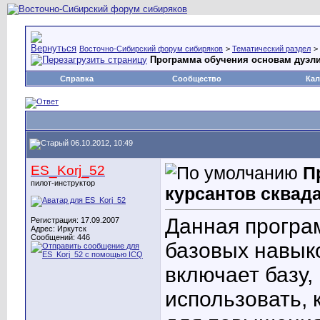
Восточно-Сибирский форум сибиряков
>
Тематический раздел
>
Программа обучения основам дуэли
Справка
Сообщество
Кал
06.10.2012, 10:49
ES_Korj_52
П
пилот-инструктор
курсантов сквада
Данная програ
Регистрация: 17.09.2007
Адрес: Иркутск
Сообщений: 446
базовых навыко
включает базу,
использовать, к