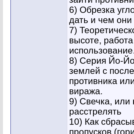
6) Обрезка угл
дать и чем они
7) Теоретическ
высоте, работа
использование
8) Серия Йо-Йо
землей с посл
противника или
виража.
9) Свечка, или
расстрелять
10) Как сбрасы
пропусков.(гор