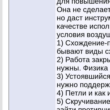
для повышения
Она не сделае
но даст инстр
качестве испол
условия воздуш
1) Схождение-
бывают виды с
2) Работа закр
нужны. Физика
3) Устоявшийся
нужно поддерж
4) Петли и как 
5) Скручивание
зайти противник