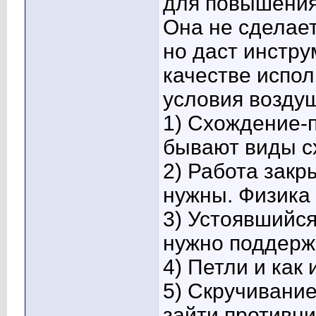
для повышения
Она не сделае
но даст инстр
качестве испол
условия воздуш
1) Схождение-
бывают виды с
2) Работа закр
нужны. Физика
3) Устоявшийся
нужно поддерж
4) Петли и как 
5) Скручивание
зайти противник