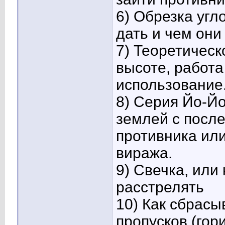
6) Обрезка угл
дать и чем они
7) Теоретическ
высоте, работа
использование
8) Серия Йо-Йо
землей с посл
противника или
виража.
9) Свечка, или
расстрелять
10) Как сбрасы
пропусков.(гор