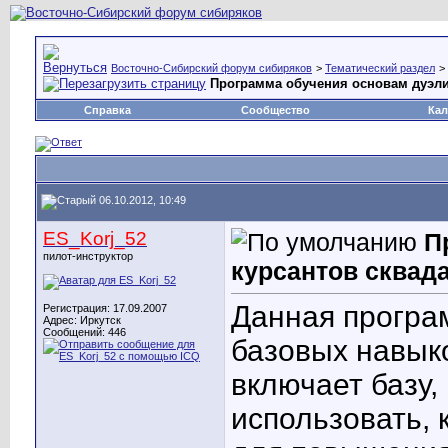
Восточно-Сибирский форум сибиряков
>
Тематический раздел
>
Программа обучения основам дуэли
Справка
Сообщество
Кал
06.10.2012, 10:49
ES_Korj_52
П
пилот-инструктор
курсантов сквада
Данная програ
Регистрация: 17.09.2007
Адрес: Иркутск
Сообщений: 446
базовых навыко
включает базу,
использовать, к