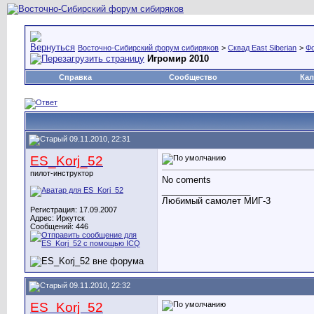
Восточно-Сибирский форум сибиряков
>
Сквад East Siberian
>
Фо
Игромир 2010
Справка
Сообщество
Кал
09.11.2010, 22:31
ES_Korj_52
пилот-инструктор
No coments
__________________
Любимый самолет МИГ-3
Регистрация: 17.09.2007
Адрес: Иркутск
Сообщений: 446
09.11.2010, 22:32
ES_Korj_52