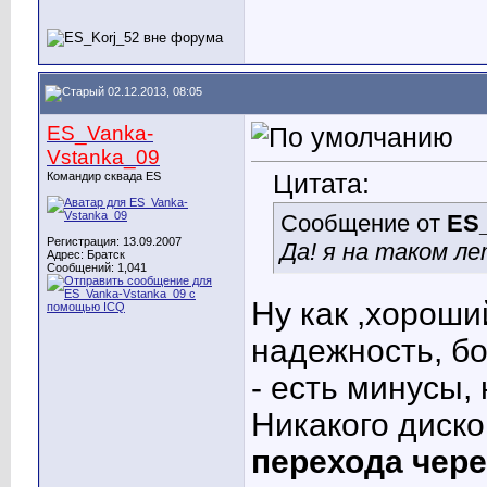
02.12.2013, 08:05
ES_Vanka-
Vstanka_09
Цитата:
Командир сквада ES
Сообщение от
ES_
Регистрация: 13.09.2007
Да! я на таком л
Адрес: Братск
Сообщений: 1,041
Ну как ,хороши
надежность, бо
- есть минусы,
Никакого диск
перехода чере