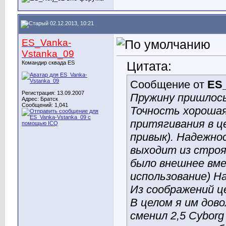
02.12.2013, 10:21
ES_Vanka-
Vstanka_09
Цитата:
Командир сквада ES
Сообщение от
ES_
Регистрация: 13.09.2007
Пружину пришлось
Адрес: Братск
Сообщений: 1,041
Точность хорошая
притягивания в ц
привык). Надежнос
выходит из строя
было внешнее вм
использование) Н
Из соображений ц
В целом я им дов
сменил 2,5 Cybor