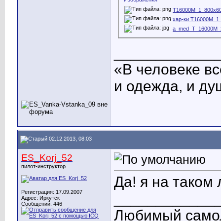
T16000M_1_800x60
хар-ки T16000M_1_
a_med_T_16000M_2
____________
«В человеке вс
и одежда, и ду
02.12.2013, 08:03
ES_Korj_52
пилот-инструктор
Да! я на таком
Регистрация: 17.09.2007
____________
Адрес: Иркутск
Сообщений: 446
Любимый само