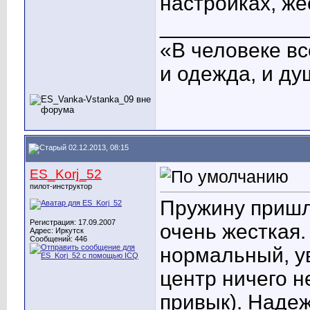
настройках, же
____________
«В человеке вс
и одежда, и ду
02.12.2013, 08:15
ES_Korj_52
пилот-инструктор
Пружину пришл
Регистрация: 17.09.2007
очень жесткая.
Адрес: Иркутск
Сообщений: 446
нормальный, ув
центр ничего н
привык). Надеж