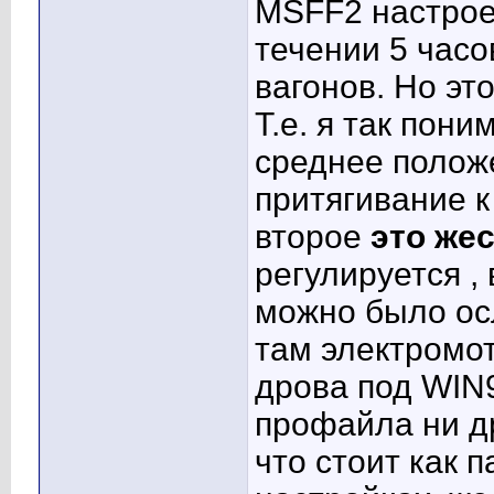
MSFF2 настрое
течении 5 часо
вагонов. Но эт
Т.е. я так пон
среднее полож
притягивание к 
второе
это же
регулируется 
можно было осл
там электромот
дрова под WIN
профайла ни др
что стоит как 