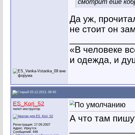
смотрит еше кобр
Да уж, прочита
не стоит он з
____________
«В человеке вс
и одежда, и ду
03.12.2013, 08:40
ES_Korj_52
пилот-инструктор
А что там пишу
Регистрация: 17.09.2007
____________
Адрес: Иркутск
Сообщений: 446