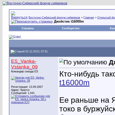
Восточно-Сибирский форум сибиряков
>
Главная
>
Открытый ф
Джойстик t16000m
Справка
Сообщество
Кал
02.12.2013, 07:51
ES_Vanka-
Д
Vstanka_09
Кто-нибудь так
Командир сквада ES
t16000m
Регистрация: 13.09.2007
Адрес: Братск
Сообщений: 1,041
Ее раньше на Я
токо в буржуйс