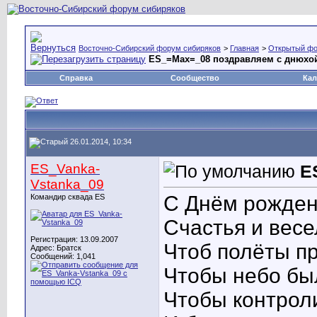
Восточно-Сибирский форум сибиряков
>
Главная
>
Открытый ф
ES_=Max=_08 поздравляем с днюхой
Справка
Сообщество
Кал
26.01.2014, 10:34
ES_Vanka-
E
Vstanka_09
С Днём рожден
Командир сквада ES
Счастья и вес
Регистрация: 13.09.2007
Чтоб полёты пр
Адрес: Братск
Сообщений: 1,041
Чтобы небо был
Чтобы контрол