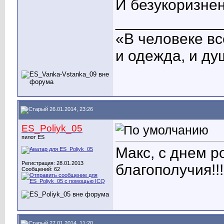
И безукоризне
____________
«В человеке вс
и одежда, и ду
26.01.2014, 23:26
ES_Poliyk_05
пилот ES
Макс, с днем р
Регистрация: 28.01.2013
благополучия!!!
Сообщений: 62
27.01.2014, 11:20