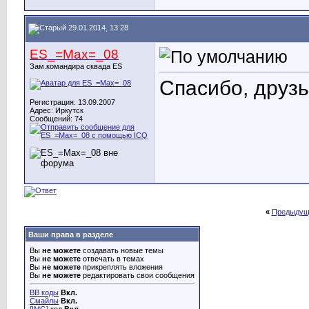
29.01.2014, 13:28
ES_=Max=_08
Зам.командира сквада ES
Спасибо, друзь
Регистрация: 13.09.2007
Адрес: Иркутск
Сообщений: 74
«
Предыдущ
Ваши права в разделе
Вы
не можете
создавать новые темы
Вы
не можете
отвечать в темах
Вы
не можете
прикреплять вложения
Вы
не можете
редактировать свои сообщения
BB коды
Вкл.
Смайлы
Вкл.