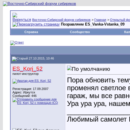
Восточно-Сибирский форум сибиряков
>
Главная
>
Открытый ф
Позравляем ES_Vanka-Vstanka_09
Справка
Сообщество
Кал
27.10.2015, 10:46
ES_Korj_52
пилот-инструктор
Пора обновить тем
променял светлое 
Регистрация: 17.09.2007
Адрес: Иркутск
гараж, мы все равн
Сообщений: 446
Ура ура ура, наше
________________
Любимый самолет 