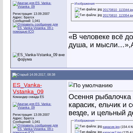
Изображения
20170810_113344.jp
Регистрация: 13.09.2007
20170810_113354.jp
Адрес: Братск
Сообщений: 1,041
________________
«В человеке всё до
душа, и мысли…»,А
14.09.2017, 08:38
ES_Vanka-
Vstanka_09
Осення рыбалочка 
Командир сквада ES
карасик, ельчик и 
везде, и цельный д
Регистрация: 13.09.2007
Адрес: Братск
Изображения
Сообщений: 1,041
карасик.jpg
(154.4 К
карасик2.jpg
(125.4 