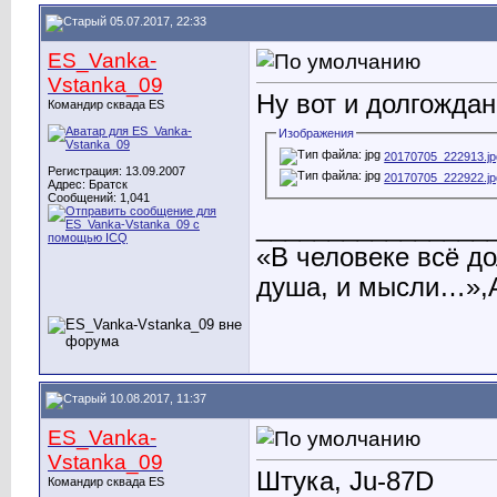
05.07.2017, 22:33
ES_Vanka-
Vstanka_09
Ну вот и долгожда
Командир сквада ES
Изображения
20170705_222913.jp
Регистрация: 13.09.2007
20170705_222922.jp
Адрес: Братск
Сообщений: 1,041
________________
«В человеке всё до
душа, и мысли…»,А
10.08.2017, 11:37
ES_Vanka-
Vstanka_09
Штука, Ju-87D
Командир сквада ES