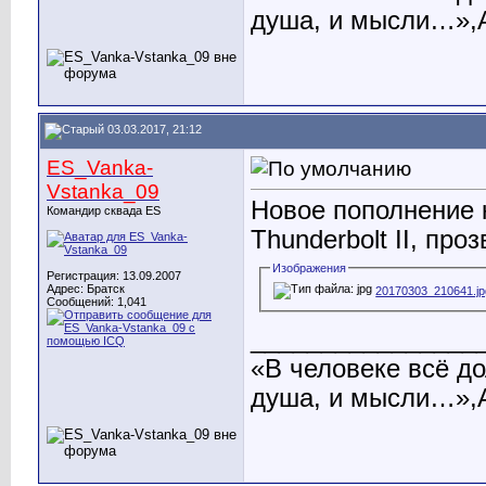
душа, и мысли…»,А
03.03.2017, 21:12
ES_Vanka-
Vstanka_09
Новое пополнение к
Командир сквада ES
Thunderbolt II, пр
Изображения
Регистрация: 13.09.2007
Адрес: Братск
20170303_210641.jp
Сообщений: 1,041
________________
«В человеке всё до
душа, и мысли…»,А