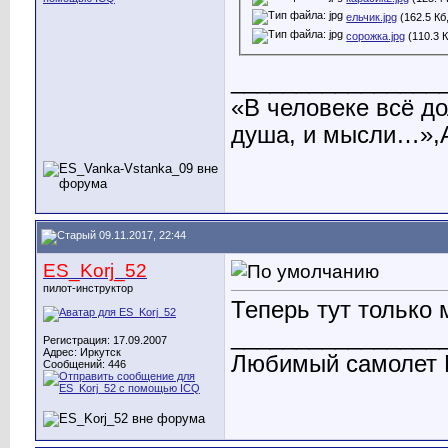
ельчик.jpg
(162.5 Кб
сорожка.jpg
(110.3 
________________
«В человеке всё до
душа, и мысли…»,А
09.11.2017, 22:44
ES_Korj_52
пилот-инструктор
Теперь тут только 
________________
Регистрация: 17.09.2007
Адрес: Иркутск
Любимый самолет 
Сообщений: 446