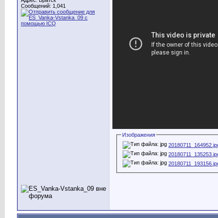
Адрес: Братск
Сообщений: 1,041
Изображения
20180711_164952.jp
20180711_135253.jp
20180711_193156.jp