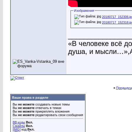
Изображения
20180717_152306.jp
20180717_152318.jp
________________
«В человеке всё до
душа, и мысли…»,А
«
Предыдущ
Ваши права в разделе
Вы
не можете
создавать новые темы
Вы
не можете
отвечать в темах
Вы
не можете
прикреплять вложения
Вы
не можете
редактировать свои сообщения
BB коды
Вкл.
Смайлы
Вкл.
[IMG]
код
Вкл.