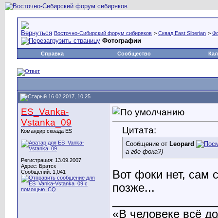
Восточно-Сибирский форум сибиряков
>
Сквад East Siberian
>
Фо
Фотографии
Справка
Сообщество
Кал
16.02.2017, 10:25
ES_Vanka-
Vstanka_09
Цитата:
Командир сквада ES
Сообщение от
Leopard
а где фока?)
Регистрация: 13.09.2007
Адрес: Братск
Вот фоки нет, сам 
Сообщений: 1,041
позже...
________________
«В человеке всё до