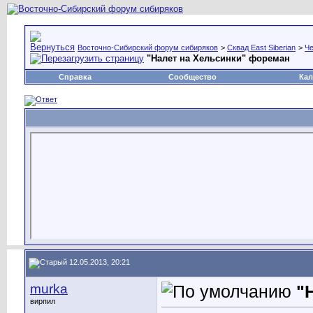
Восточно-Сибирский форум сибиряков
>
Сквад East Siberian
>
Че
"Налет на Хельсинки" фореман
Справка
Сообщество
Кал
12.05.2013, 20:21
murka
"
вирпил