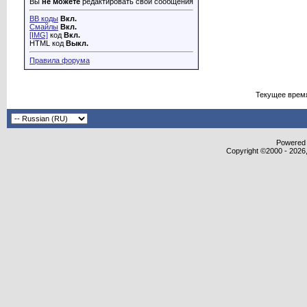
Вы
не можете
редактировать свои сообщения
BB коды
Вкл.
Смайлы
Вкл.
[IMG]
код
Вкл.
HTML код
Выкл.
Правила форума
Текущее врем
Powered b
Copyright ©2000 - 2026,