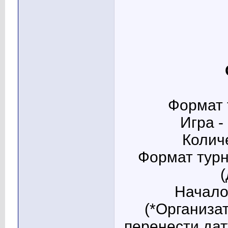
Формат 
Игра -
Колич
Формат турни
Начало
(*Организа
перенести да