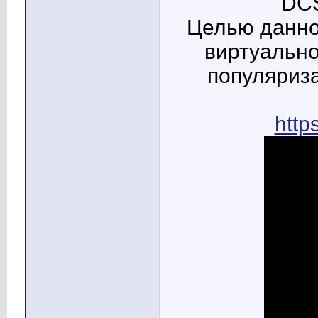
DCS
Целью данно
виртуально
популяриза
http