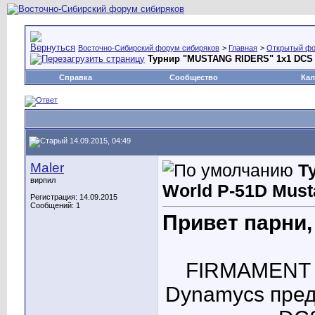
Восточно-Сибирский форум сибиряков
>
Главная
>
Открытый ф
Турнир "MUSTANG RIDERS" 1х1 DCS 
Справка
Сообщество
Кал
14.09.2015, 04:49
Maler
Т
вирпил
World P-51D Mus
Регистрация: 14.09.2015
Сообщений: 1
Привет парни,
FIRMAMENT 
Dynamycs пре