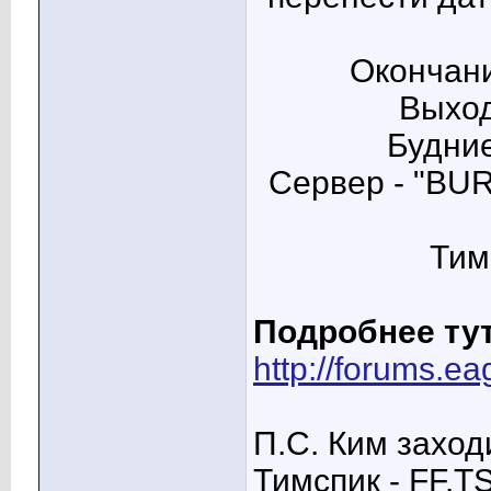
Окончани
Выход
Будние
Сервер - "B
Тим
Подробнее ту
http://forums.e
П.С. Ким заход
Тимспик - FF.