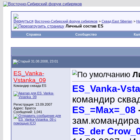
Восточно-Сибирский форум сибиряков
>
Сквад East Siberian
>
Н
Личный состав ES
Справка
Сообщество
Кал
31.08.2008, 23:01
ES_Vanka-
Л
Vstanka_09
ES_Vanka-Vst
Командир сквада ES
командир сквада
Регистрация: 13.09.2007
ES_=Max=_08
Адрес: Братск
Сообщений: 1,041
зам.командира 
ES_der Crow_