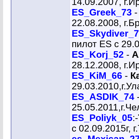
14.09.2007, г.И
ES_Greek_73
22.08.2008, г.Б
ES_Skydiver_
пилот ES с 29.0
ES_Korj_52
-
А
28.12.2008, г.И
ES_KiM_66
-
К
29.03.2010,г.Ул
ES_ASDIK_74
25.05.2011,г.Че
ES_Poliyk_05
:-
с 02.09.2015г, 
es_Mexican_2