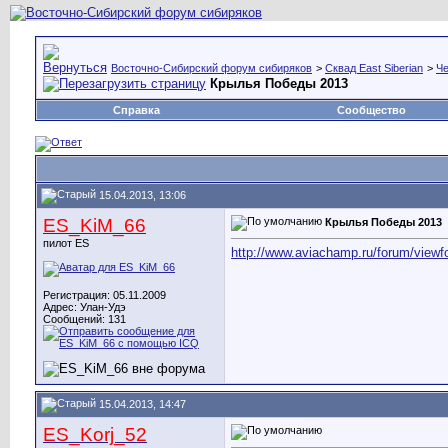
Восточно-Сибирский форум сибиряков
>
Сквад East Siberian
>
Че
Крылья Победы 2013
Справка
Сообщество
15.04.2013, 13:06
ES_KiM_66
Крылья Победы 2013
пилот ES
http://www.aviachamp.ru/forum/view
Регистрация: 05.11.2009
Адрес: Улан-Удэ
Сообщений: 131
15.04.2013, 14:47
ES_Korj_52