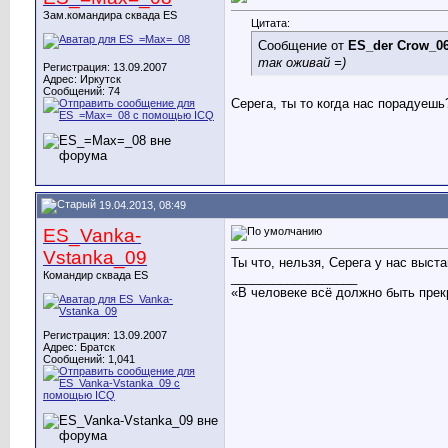
Зам.командира сквада ES
Цитата:
Сообщение от
ES_der Crow_0
так оживай =)
Регистрация: 13.09.2007
Адрес: Иркутск
Сообщений: 74
Серега, ты то когда нас порадуешь
19.04.2013, 08:49
ES_Vanka-
Vstanka_09
Ты что, нельзя, Серега у нас выст
Командир сквада ES
__________________
«В человеке всё должно быть прек
Регистрация: 13.09.2007
Адрес: Братск
Сообщений: 1,041