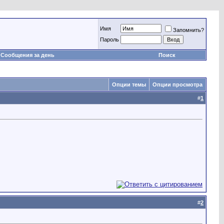
Имя
Запомнить?
Пароль
Сообщения за день
Поиск
Опции темы
Опции просмотра
#
1
#
2