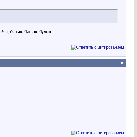
яйся, больно бить не будем.
#
5