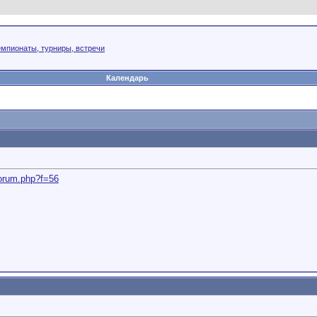
мпионаты, турниры, встречи
Календарь
forum.php?f=56