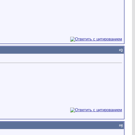
#
3
#
4