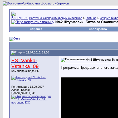
Восточно-Сибирский форум сибиряков
>
Главная
>
Открытый ф
Ил-2 Штурмовик: Битва за Сталингр
Справка
Сообщество
29.07.2013, 19:30
ES_Vanka-
Ил-2 Штурмовик: Битв
Vstanka_09
Программа Предварительного зака
Командир сквада ES
Регистрация: 13.09.2007
Адрес: Братск
Сообщений: 1,041