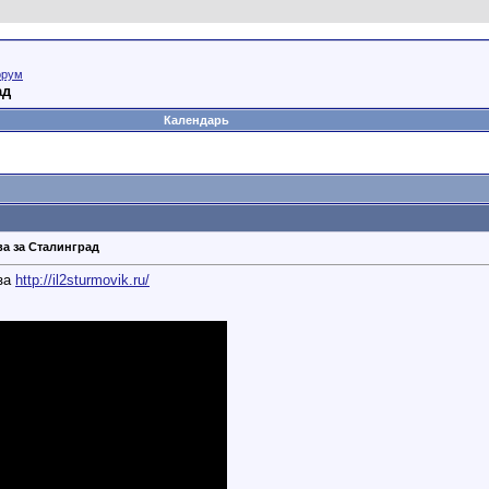
орум
ад
Календарь
а за Сталинград
за
http://il2sturmovik.ru/