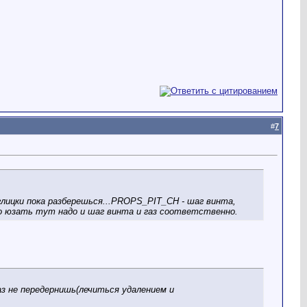
#
7
нглицки пока разберешься...PROPS_PIT_CH - шаг винта,
что юзать тут надо и шаг винта и газ соответственно.
раз не передернишь(лечиться удалением и