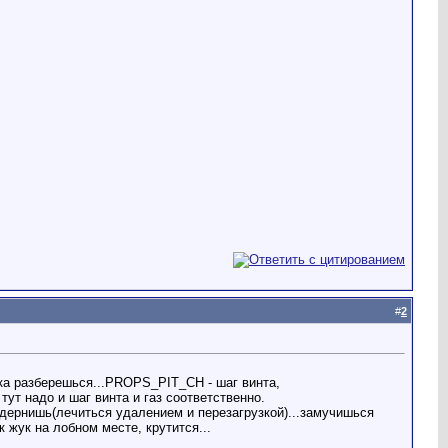
#
2
пока разберешься...PROPS_PIT_CH - шаг винта,
тут надо и шаг винта и газ соответственно.
ередернишь(лечиться удалением и перезагрузкой)...замучишься
 жук на лобном месте, крутится...