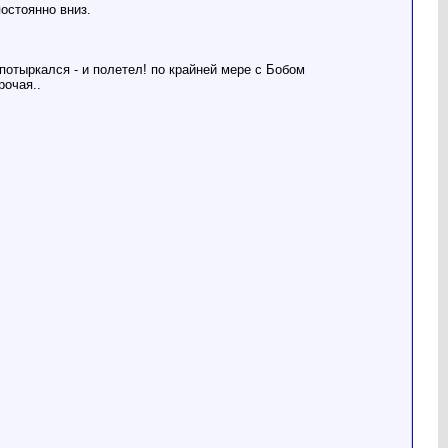
постоянно вниз.
 потыркался - и полетел! по крайней мере с Бобом
рочая..