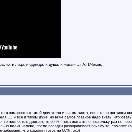
расно: и лицо, и одежда, и душа, и мысли…»,А.П.Чехов.
 этого заморочка с тягой двигателя и шагом винта, все это по англицки 
..... и все в таком духе, но ниче самое главное надо знать, что юзать 
во, то полностью двигает, то 50 %...пока все это по нескольку раз не п
ильно валит налево, после посадки разворачивает почему-то, самолет как
не забываем, что самолет готов на 80% токо)