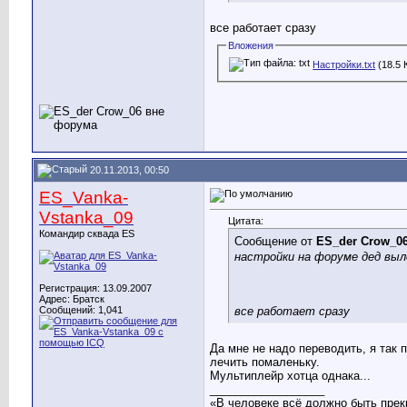
все работает сразу
Вложения
Настройки.txt
(18.5 
20.11.2013, 00:50
ES_Vanka-
Vstanka_09
Цитата:
Командир сквада ES
Сообщение от
ES_der Crow_0
настройки на форуме дед вы
Регистрация: 13.09.2007
Адрес: Братск
все работает сразу
Сообщений: 1,041
Да мне не надо переводить, я так 
лечить помаленьку.
Мультиплейр хотца однака...
__________________
«В человеке всё должно быть прек