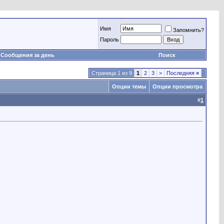
Имя
Запомнить?
Пароль
Сообщения за день
Поиск
Страница 1 из 9
1
2
3
>
Последняя
»
Опции темы
Опции просмотра
#
1