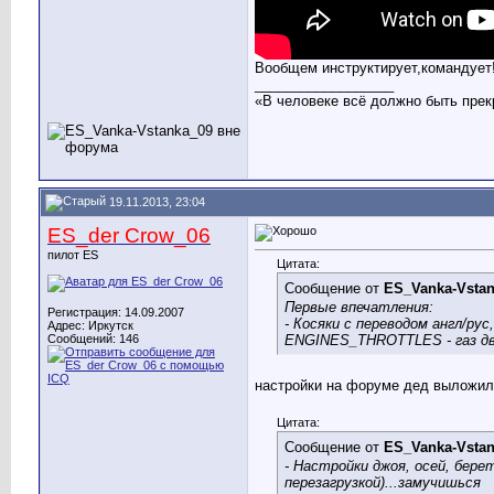
Вообщем инструктирует,командует!.
__________________
«В человеке всё должно быть прек
19.11.2013, 23:04
ES_der Crow_06
пилот ES
Цитата:
Сообщение от
ES_Vanka-Vsta
Первые впечатления:
Регистрация: 14.09.2007
- Косяки с переводом англ/ру
Адрес: Иркутск
ENGINES_THROTTLES - газ дви
Сообщений: 146
настройки на форуме дед выложи
Цитата:
Сообщение от
ES_Vanka-Vsta
- Настройки джоя, осей, бере
перезагрузкой)...замучишься