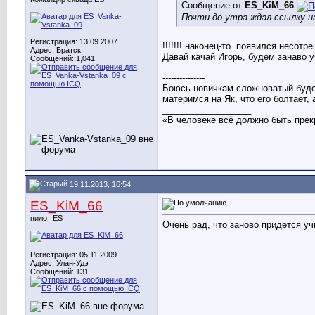
Сообщение от
ES_KiM_66
Почти до утра ждал ссылку н
Регистрация: 13.09.2007
!!!!!!! наконец-то..появился несотре
Адрес: Братск
Давай качай Игорь, будем занаво у
Сообщений: 1,041
---------------
Боюсь новичкам сложноватый будет,
материмся на Як, что его болтает, 
__________________
«В человеке всё должно быть прек
19.11.2013, 16:54
ES_KiM_66
пилот ES
Очень рад, что заново придется уч
Регистрация: 05.11.2009
Адрес: Улан-Удэ
Сообщений: 131