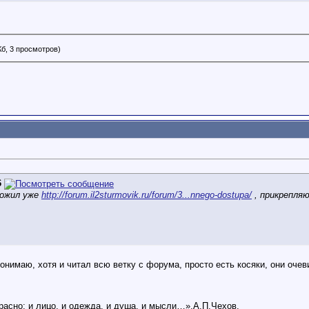
Кб, 3 просмотров)
6
ложил уже
http://forum.il2sturmovik.ru/forum/3...nnego-dostupa/
, прикрепля
понимаю, хотя и читал всю ветку с форума, просто есть косяки, они очев
расно: и лицо, и одежда, и душа, и мысли…»,А.П.Чехов.