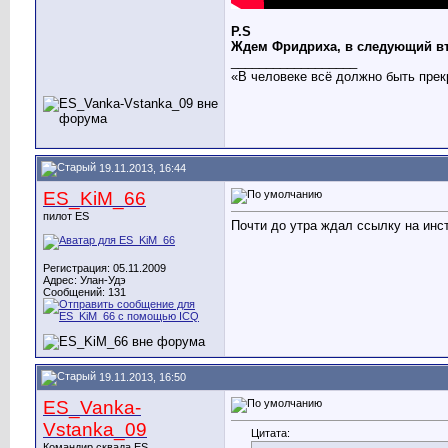
P.S
Ждем Фридриха, в следующий вто
__________________
«В человеке всё должно быть прек
19.11.2013, 16:44
ES_KiM_66
пилот ES
Почти до утра ждал ссылку на инст
Регистрация: 05.11.2009
Адрес: Улан-Удэ
Сообщений: 131
19.11.2013, 16:50
ES_Vanka-
Vstanka_09
Цитата:
Командир сквада ES