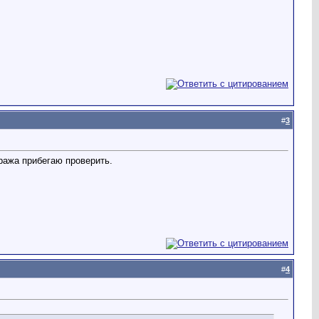
#
3
аража прибегаю проверить.
#
4