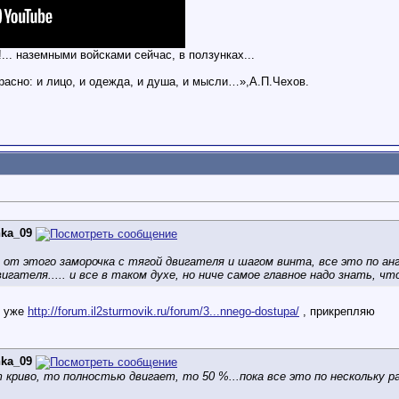
.. наземными войсками сейчас, в ползунках...
расно: и лицо, и одежда, и душа, и мысли…»,А.П.Чехов.
nka_09
с, от этого заморочка с тягой двигателя и шагом винта, все это по а
гателя..... и все в таком духе, но ниче самое главное надо знать, 
л уже
http://forum.il2sturmovik.ru/forum/3...nnego-dostupa/
, прикрепляю
nka_09
т криво, то полностью двигает, то 50 %...пока все это по нескольку 