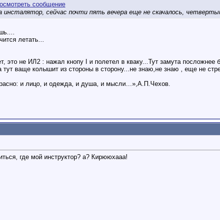
а инсталятор, сейчас почти пять вечера еще не скачалось, четвертый
шь....
чится летать...
 это не ИЛ2 : нажал кнопу I и полетел в кваку...Тут замута посложнее бу
а тут ваще колышит из стороны в сторону...не знаю,не знаю , еще не стр
расно: и лицо, и одежда, и душа, и мысли…»,А.П.Чехов.
иться, где мой инструктор? а? Кирююхааа!