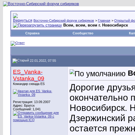
Восточно-Сибирский форум сибиряков
>
Главная
>
Открытый ф
Всем, всем, всем г. Новосибирск
Справка
Сообщество
Кал
22.01.2022, 07:55
ES_Vanka-
В
Vstanka_09
Командир сквада ES
Дорогие друзья
окончательно п
Регистрация: 13.09.2007
Новосибирск. 
Адрес: Братск
Сообщений: 1,041
Дзержинский ра
остается прежн