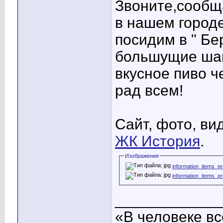
Звоните,сообща
в нашем город
посидим в " Бе
большущие шашл
вкусное пиво ч
рад всем!
Сайт, фото, ви
ЖК История
.
Изображения
information_items_p
information_items_p
____________
«В человеке вс