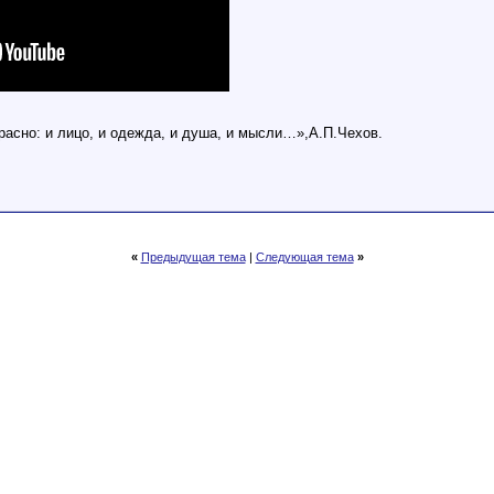
расно: и лицо, и одежда, и душа, и мысли…»,А.П.Чехов.
«
Предыдущая тема
|
Следующая тема
»