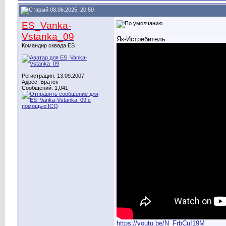
08.06.2025, 20:50
ES_Vanka-
Vstanka_09
Як-Истребитель
Командир сквада ES
Регистрация: 13.09.2007
Адрес: Братск
Сообщений: 1,041
https://youtu.be/N_FrbCuI19M