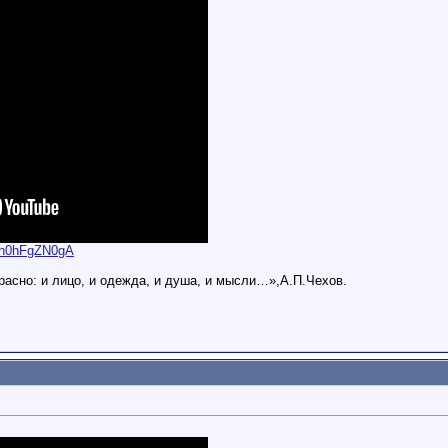
Hh0hFgZN0gA
расно: и лицо, и одежда, и душа, и мысли…»,А.П.Чехов.