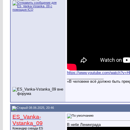
https://www.youtube.com/watch?v=
__________________
«В человеке всё должно быть прек
08.06.2025, 20:46
ES_Vanka-
Vstanka_09
В небе Ленинграда
Командир сквада ES