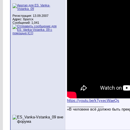
Регистрация: 13.09.2007
Адрес: Братск
Сообщений: 1,041
https://youtu.be/kTyxecWaeQs
__________________
«В человеке всё должно быть прек