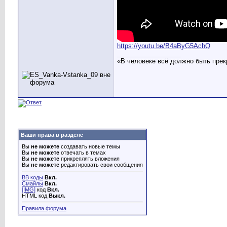
https://youtu.be/B4aByG5AchQ
__________________
«В человеке всё должно быть прек
Ваши права в разделе
Вы
не можете
создавать новые темы
Вы
не можете
отвечать в темах
Вы
не можете
прикреплять вложения
Вы
не можете
редактировать свои сообщения
BB коды
Вкл.
Смайлы
Вкл.
[IMG]
код
Вкл.
HTML код
Выкл.
Правила форума