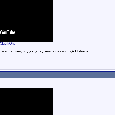
yClg6rkGhg
расно: и лицо, и одежда, и душа, и мысли…»,А.П.Чехов.