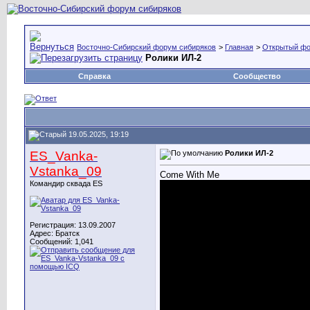
Восточно-Сибирский форум сибиряков
>
Главная
>
Открытый ф
Ролики ИЛ-2
Справка
Сообщество
19.05.2025, 19:19
ES_Vanka-
Ролики ИЛ-2
Vstanka_09
Come With Me
Командир сквада ES
Регистрация: 13.09.2007
Адрес: Братск
Сообщений: 1,041