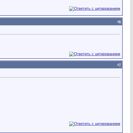
#
6
#
7