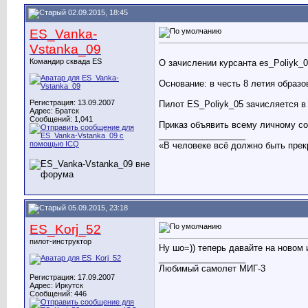
02.09.2015, 18:45
ES_Vanka-
Vstanka_09
Командир сквада ES
О зачислении курсанта es_Poliyk_05
Основание: в честь 8 летия образо
Регистрация: 13.09.2007
Пилот ES_Poliyk_05 зачисляется в о
Адрес: Братск
Сообщений: 1,041
Приказ объявить всему личному со
__________________
«В человеке всё должно быть прек
05.09.2015, 23:18
ES_Korj_52
пилот-инструктор
Ну шо=)) теперь давайте на новом 
__________________
Любимый самолет МИГ-3
Регистрация: 17.09.2007
Адрес: Иркутск
Сообщений: 446