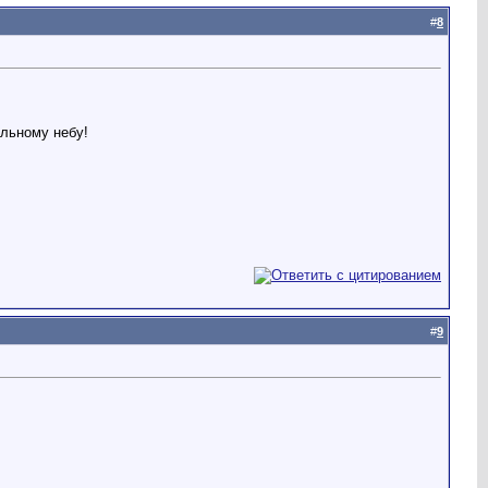
#
8
альному небу!
#
9