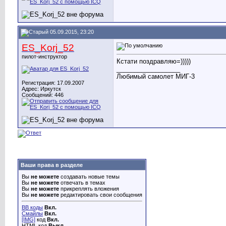
05.09.2015, 23:20
ES_Korj_52
пилот-инструктор
Кстати поздравляю=)))))
__________________
Любимый самолет МИГ-3
Регистрация: 17.09.2007
Адрес: Иркутск
Сообщений: 446
Ваши права в разделе
Вы
не можете
создавать новые темы
Вы
не можете
отвечать в темах
Вы
не можете
прикреплять вложения
Вы
не можете
редактировать свои сообщения
BB коды
Вкл.
Смайлы
Вкл.
[IMG]
код
Вкл.
HTML код
Выкл.