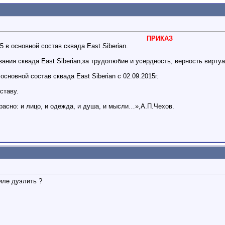
ПРИКАЗ
 в основной состав сквада East Siberian.
вания сквада East Siberian,за трудолюбие и усердность, верность вирту
сновной состав сквада East Siberian c 02.09.2015г.
ставу.
расно: и лицо, и одежда, и душа, и мысли…»,А.П.Чехов.
иле дуэлить ?