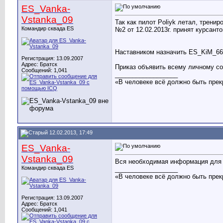
ES_Vanka-
Vstanka_09
Так как пилот Poliyk летал, трени
Командир сквада ES
№2 от 12.02.2013г. принят курсант
Наставником назначить ES_KiM_66
Регистрация: 13.09.2007
Адрес: Братск
Приказ объявить всему личному со
Сообщений: 1,041
__________________
«В человеке всё должно быть прек
12.02.2013, 17:49
ES_Vanka-
Vstanka_09
Вся необходимая информация для 
Командир сквада ES
__________________
«В человеке всё должно быть прек
Регистрация: 13.09.2007
Адрес: Братск
Сообщений: 1,041