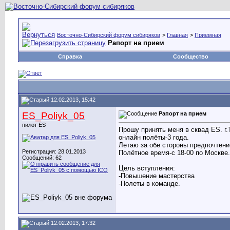
Восточно-Сибирский форум сибиряков
>
Главная
>
Приемная
Рапорт на прием
Справка
Сообщество
12.02.2013, 15:42
ES_Poliyk_05
Рапорт на прием
пилот ES
Прошу принять меня в сквад ES. г.
онлайн полёты-3 года.
Летаю за обе стороны предпочтени
Регистрация: 28.01.2013
Полётное время-с 18-00 по Москве
Сообщений: 62
Цель вступления:
-Повышение мастерства
-Полеты в команде.
12.02.2013, 17:32