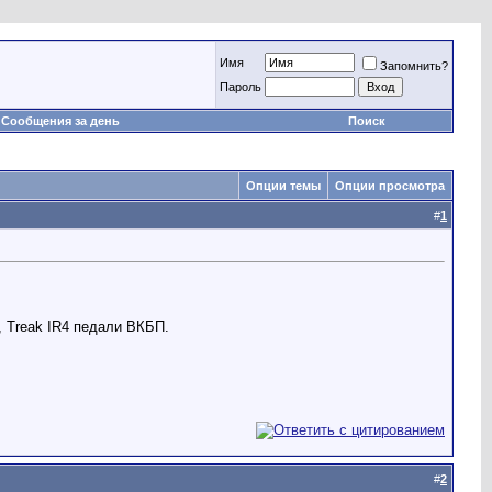
Имя
Запомнить?
Пароль
Сообщения за день
Поиск
Опции темы
Опции просмотра
#
1
, Treak IR4 педали ВКБП.
#
2