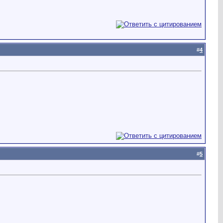
#
4
#
5