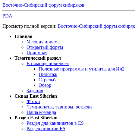
Восточно-Сибирский форум сибиряков
PDA
Просмотр полной версии:
Восточно-Сибирский форум сибиряк
Главная
Условия приема
Открытый форум
Приемная
Тематический раздел
В помощь новичкам
Полезные программы и утилиты для Ил2
Пилотаж
Стрельба
Обзор
Задания
Сквад East Siberian
Фотки
Чемпионаты, турниры, встречи
Наша команда
Раздел East Siberian
Раздел для кандидатов в ES
Раздел пилотов ES